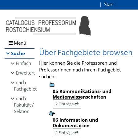
Browsen
Start
Login
direkt zum Inhalt
Menü
Über Fachgebiete browsen
Suche
Hier können Sie die Professoren und
Einfach
Professorinnen nach Ihrem Fachgebiet
Erweitert
suchen.
nach
Fachgebiet
05 Kommunikations- und
Medienwissenschaften
nach
2 Einträge
Fakultät /
Sektion
06 Information und
Dokumentation
2 Einträge