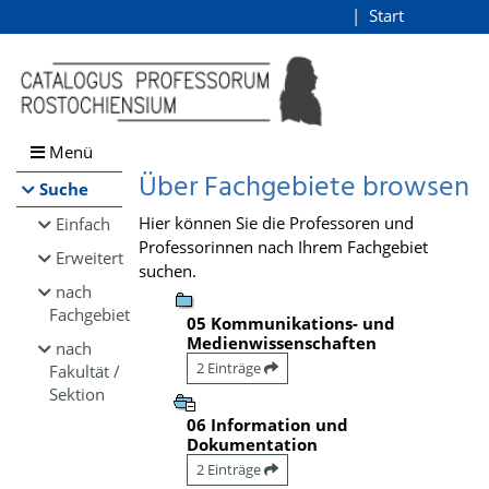
Browsen
Start
Login
direkt zum Inhalt
Menü
Über Fachgebiete browsen
Suche
Hier können Sie die Professoren und
Einfach
Professorinnen nach Ihrem Fachgebiet
Erweitert
suchen.
nach
Fachgebiet
05 Kommunikations- und
Medienwissenschaften
nach
2 Einträge
Fakultät /
Sektion
06 Information und
Dokumentation
2 Einträge