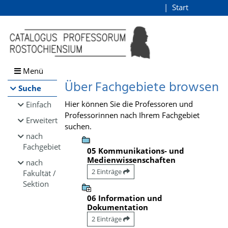
Browsen
Start
Login
direkt zum Inhalt
Menü
Über Fachgebiete browsen
Suche
Hier können Sie die Professoren und
Einfach
Professorinnen nach Ihrem Fachgebiet
Erweitert
suchen.
nach
Fachgebiet
05 Kommunikations- und
Medienwissenschaften
nach
2 Einträge
Fakultät /
Sektion
06 Information und
Dokumentation
2 Einträge