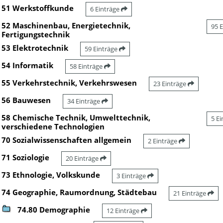
51 Werkstoffkunde
6 Einträge
52 Maschinenbau, Energietechnik,
95 
Fertigungstechnik
53 Elektrotechnik
59 Einträge
54 Informatik
58 Einträge
55 Verkehrstechnik, Verkehrswesen
23 Einträge
56 Bauwesen
34 Einträge
58 Chemische Technik, Umwelttechnik,
5 E
verschiedene Technologien
70 Sozialwissenschaften allgemein
2 Einträge
71 Soziologie
20 Einträge
73 Ethnologie, Volkskunde
3 Einträge
74 Geographie, Raumordnung, Städtebau
21 Einträge
74.80 Demographie
12 Einträge