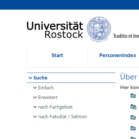
Browsen
direkt zum Inhalt
Start
Personenindex
Über
Suche
Hier kön
Einfach
Erweitert
nach Fachgebiet
nach Fakultät / Sektion