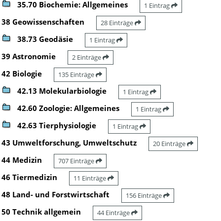
35.70 Biochemie: Allgemeines
1 Eintrag
38 Geowissenschaften
28 Einträge
38.73 Geodäsie
1 Eintrag
39 Astronomie
2 Einträge
42 Biologie
135 Einträge
42.13 Molekularbiologie
1 Eintrag
42.60 Zoologie: Allgemeines
1 Eintrag
42.63 Tierphysiologie
1 Eintrag
43 Umweltforschung, Umweltschutz
20 Einträge
44 Medizin
707 Einträge
46 Tiermedizin
11 Einträge
48 Land- und Forstwirtschaft
156 Einträge
50 Technik allgemein
44 Einträge