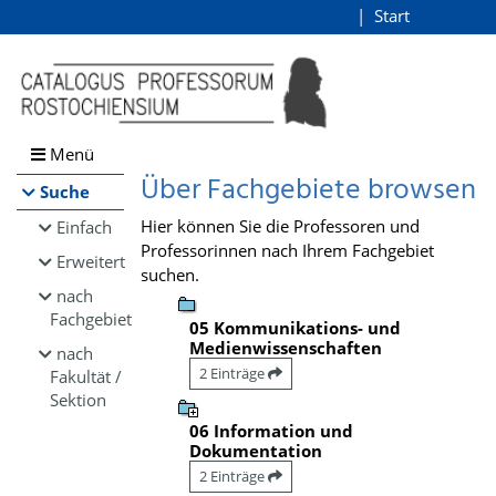
Browsen
Start
Login
direkt zum Inhalt
Menü
Über Fachgebiete browsen
Suche
Hier können Sie die Professoren und
Einfach
Professorinnen nach Ihrem Fachgebiet
Erweitert
suchen.
nach
Fachgebiet
05 Kommunikations- und
Medienwissenschaften
nach
2 Einträge
Fakultät /
Sektion
06 Information und
Dokumentation
2 Einträge