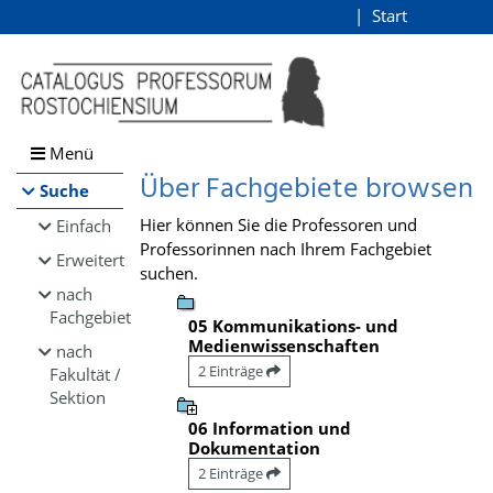
Browsen
Start
Login
direkt zum Inhalt
Menü
Über Fachgebiete browsen
Suche
Hier können Sie die Professoren und
Einfach
Professorinnen nach Ihrem Fachgebiet
Erweitert
suchen.
nach
Fachgebiet
05 Kommunikations- und
Medienwissenschaften
nach
2 Einträge
Fakultät /
Sektion
06 Information und
Dokumentation
2 Einträge