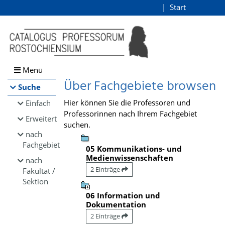
Browsen
Start
Login
direkt zum Inhalt
Menü
Über Fachgebiete browsen
Suche
Hier können Sie die Professoren und
Einfach
Professorinnen nach Ihrem Fachgebiet
Erweitert
suchen.
nach
Fachgebiet
05 Kommunikations- und
Medienwissenschaften
nach
2 Einträge
Fakultät /
Sektion
06 Information und
Dokumentation
2 Einträge