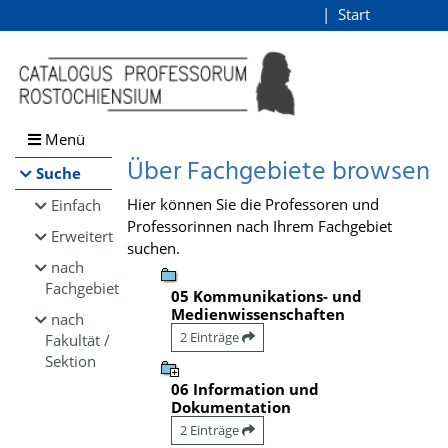
Browsen
Start
Login
direkt zum Inhalt
Menü
Über Fachgebiete browsen
Suche
Hier können Sie die Professoren und
Einfach
Professorinnen nach Ihrem Fachgebiet
Erweitert
suchen.
nach
Fachgebiet
05 Kommunikations- und
Medienwissenschaften
nach
2 Einträge
Fakultät /
Sektion
06 Information und
Dokumentation
2 Einträge