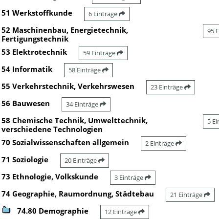
51 Werkstoffkunde
6 Einträge
52 Maschinenbau, Energietechnik,
95 
Fertigungstechnik
53 Elektrotechnik
59 Einträge
54 Informatik
58 Einträge
55 Verkehrstechnik, Verkehrswesen
23 Einträge
56 Bauwesen
34 Einträge
58 Chemische Technik, Umwelttechnik,
5 E
verschiedene Technologien
70 Sozialwissenschaften allgemein
2 Einträge
71 Soziologie
20 Einträge
73 Ethnologie, Volkskunde
3 Einträge
74 Geographie, Raumordnung, Städtebau
21 Einträge
74.80 Demographie
12 Einträge