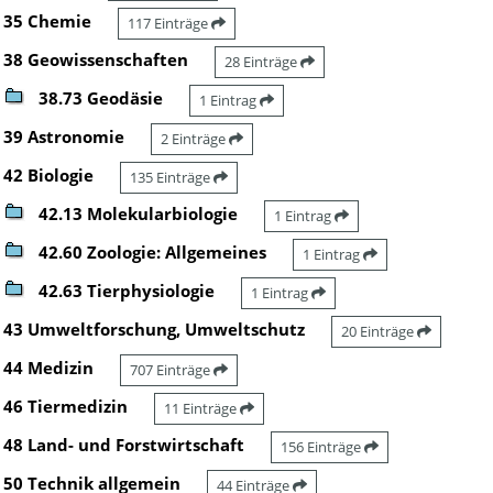
35 Chemie
117 Einträge
38 Geowissenschaften
28 Einträge
38.73 Geodäsie
1 Eintrag
39 Astronomie
2 Einträge
42 Biologie
135 Einträge
42.13 Molekularbiologie
1 Eintrag
42.60 Zoologie: Allgemeines
1 Eintrag
42.63 Tierphysiologie
1 Eintrag
43 Umweltforschung, Umweltschutz
20 Einträge
44 Medizin
707 Einträge
46 Tiermedizin
11 Einträge
48 Land- und Forstwirtschaft
156 Einträge
50 Technik allgemein
44 Einträge