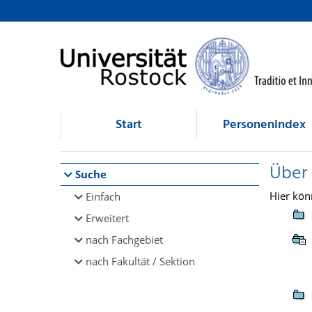
Browsen
direkt zum Inhalt
Start
Personenindex
Über
Suche
Hier kön
Einfach
Erweitert
nach Fachgebiet
nach Fakultät / Sektion