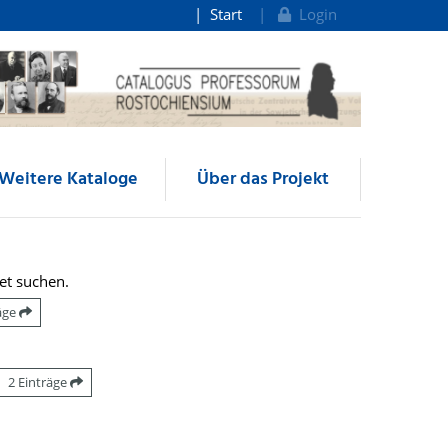
Start
Login
Weitere Kataloge
Über das Projekt
et suchen.
räge
2 Einträge