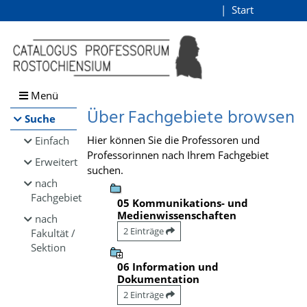
Browsen
Start
Login
direkt zum Inhalt
Menü
Über Fachgebiete browsen
Suche
Hier können Sie die Professoren und
Einfach
Professorinnen nach Ihrem Fachgebiet
Erweitert
suchen.
nach
Fachgebiet
05 Kommunikations- und
Medienwissenschaften
nach
2 Einträge
Fakultät /
Sektion
06 Information und
Dokumentation
2 Einträge