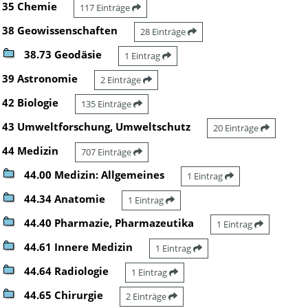
35 Chemie
117 Einträge
38 Geowissenschaften
28 Einträge
38.73 Geodäsie
1 Eintrag
39 Astronomie
2 Einträge
42 Biologie
135 Einträge
43 Umweltforschung, Umweltschutz
20 Einträge
44 Medizin
707 Einträge
44.00 Medizin: Allgemeines
1 Eintrag
44.34 Anatomie
1 Eintrag
44.40 Pharmazie, Pharmazeutika
1 Eintrag
44.61 Innere Medizin
1 Eintrag
44.64 Radiologie
1 Eintrag
44.65 Chirurgie
2 Einträge