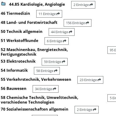
44.85 Kardiologie, Angiologie
2 Einträge
46 Tiermedizin
11 Einträge
48 Land- und Forstwirtschaft
156 Einträge
50 Technik allgemein
44 Einträge
51 Werkstoffkunde
6 Einträge
52 Maschinenbau, Energietechnik,
95 
Fertigungstechnik
53 Elektrotechnik
59 Einträge
54 Informatik
58 Einträge
55 Verkehrstechnik, Verkehrswesen
23 Einträge
56 Bauwesen
34 Einträge
58 Chemische Technik, Umwelttechnik,
5 E
verschiedene Technologien
70 Sozialwissenschaften allgemein
2 Einträge