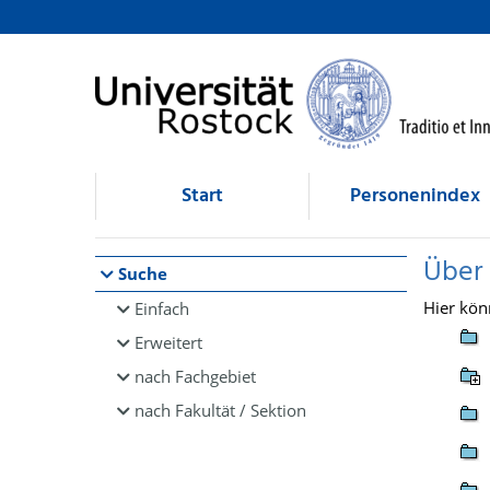
Browsen
direkt zum Inhalt
Start
Personenindex
Über
Suche
Hier kön
Einfach
Erweitert
nach Fachgebiet
nach Fakultät / Sektion