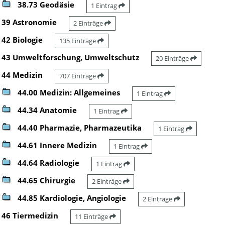
38.73 Geodäsie
1 Eintrag
39 Astronomie
2 Einträge
42 Biologie
135 Einträge
43 Umweltforschung, Umweltschutz
20 Einträge
44 Medizin
707 Einträge
44.00 Medizin: Allgemeines
1 Eintrag
44.34 Anatomie
1 Eintrag
44.40 Pharmazie, Pharmazeutika
1 Eintrag
44.61 Innere Medizin
1 Eintrag
44.64 Radiologie
1 Eintrag
44.65 Chirurgie
2 Einträge
44.85 Kardiologie, Angiologie
2 Einträge
46 Tiermedizin
11 Einträge