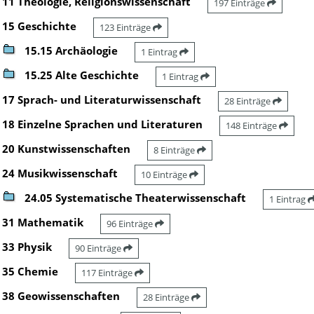
11 Theologie, Religionswissenschaft
197 Einträge
15 Geschichte
123 Einträge
15.15 Archäologie
1 Eintrag
15.25 Alte Geschichte
1 Eintrag
17 Sprach- und Literaturwissenschaft
28 Einträge
18 Einzelne Sprachen und Literaturen
148 Einträge
20 Kunstwissenschaften
8 Einträge
24 Musikwissenschaft
10 Einträge
24.05 Systematische Theaterwissenschaft
1 Eintrag
31 Mathematik
96 Einträge
33 Physik
90 Einträge
35 Chemie
117 Einträge
38 Geowissenschaften
28 Einträge