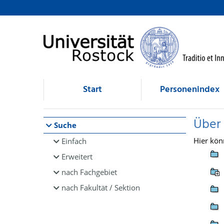
Browsen
direkt zum Inhalt
Start
Personenindex
Über
Suche
Hier kön
Einfach
Erweitert
nach Fachgebiet
nach Fakultät / Sektion