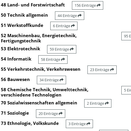
48 Land- und Forstwirtschaft
156 Einträge
50 Technik allgemein
44 Einträge
51 Werkstoffkunde
6 Einträge
52 Maschinenbau, Energietechnik,
95 
Fertigungstechnik
53 Elektrotechnik
59 Einträge
54 Informatik
58 Einträge
55 Verkehrstechnik, Verkehrswesen
23 Einträge
56 Bauwesen
34 Einträge
58 Chemische Technik, Umwelttechnik,
5 E
verschiedene Technologien
70 Sozialwissenschaften allgemein
2 Einträge
71 Soziologie
20 Einträge
73 Ethnologie, Volkskunde
3 Einträge