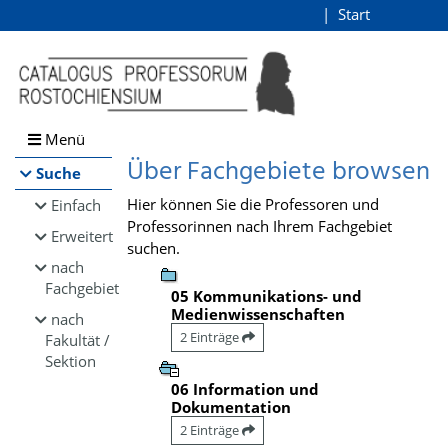
Browsen
Start
Login
direkt zum Inhalt
Menü
Über Fachgebiete browsen
Suche
Hier können Sie die Professoren und
Einfach
Professorinnen nach Ihrem Fachgebiet
Erweitert
suchen.
nach
Fachgebiet
05 Kommunikations- und
Medienwissenschaften
nach
2 Einträge
Fakultät /
Sektion
06 Information und
Dokumentation
2 Einträge