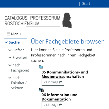
Browsen
Start
Login
direkt zum Inhalt
Menü
Über Fachgebiete browsen
Suche
Hier können Sie die Professoren und
Einfach
Professorinnen nach Ihrem Fachgebiet
Erweitert
suchen.
nach
Fachgebiet
05 Kommunikations- und
Medienwissenschaften
nach
2 Einträge
Fakultät /
Sektion
06 Information und
Dokumentation
2 Einträge