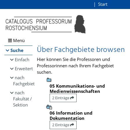
Browsen
Start
Login
direkt zum Inhalt
Menü
Über Fachgebiete browsen
Suche
Hier können Sie die Professoren und
Einfach
Professorinnen nach Ihrem Fachgebiet
Erweitert
suchen.
nach
Fachgebiet
05 Kommunikations- und
Medienwissenschaften
nach
2 Einträge
Fakultät /
Sektion
06 Information und
Dokumentation
2 Einträge