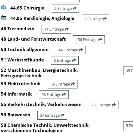
44.65 Chirurgie
2 Einträge
44.85 Kardiologie, Angiologie
2 Einträge
46 Tiermedizin
11 Einträge
48 Land- und Forstwirtschaft
156 Einträge
50 Technik allgemein
44 Einträge
51 Werkstoffkunde
6 Einträge
52 Maschinenbau, Energietechnik,
95 
Fertigungstechnik
53 Elektrotechnik
59 Einträge
54 Informatik
58 Einträge
55 Verkehrstechnik, Verkehrswesen
23 Einträge
56 Bauwesen
34 Einträge
58 Chemische Technik, Umwelttechnik,
5 E
verschiedene Technologien