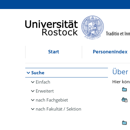
Browsen
direkt zum Inhalt
Start
Personenindex
Über
Suche
Hier kön
Einfach
Erweitert
nach Fachgebiet
nach Fakultät / Sektion