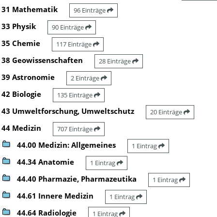
31 Mathematik
96 Einträge
33 Physik
90 Einträge
35 Chemie
117 Einträge
38 Geowissenschaften
28 Einträge
39 Astronomie
2 Einträge
42 Biologie
135 Einträge
43 Umweltforschung, Umweltschutz
20 Einträge
44 Medizin
707 Einträge
44.00 Medizin: Allgemeines
1 Eintrag
44.34 Anatomie
1 Eintrag
44.40 Pharmazie, Pharmazeutika
1 Eintrag
44.61 Innere Medizin
1 Eintrag
44.64 Radiologie
1 Eintrag