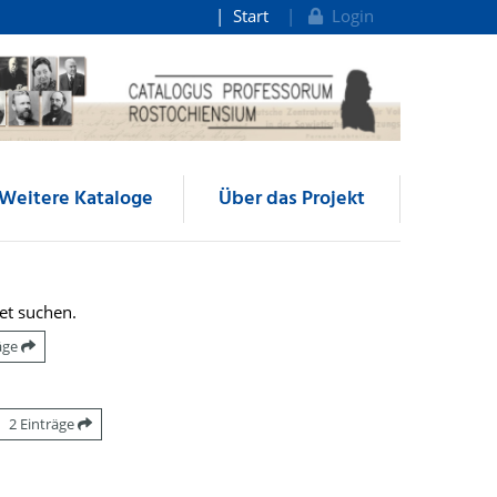
Start
Login
Weitere Kataloge
Über das Projekt
et suchen.
räge
2 Einträge