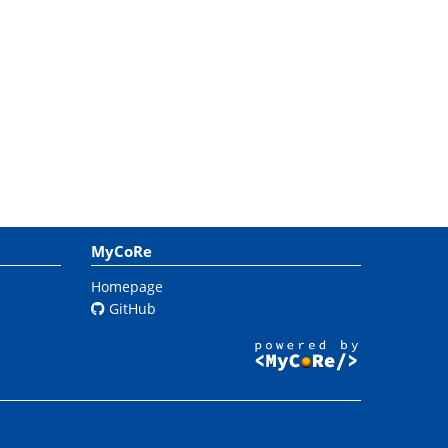
MyCoRe
Homepage
GitHub