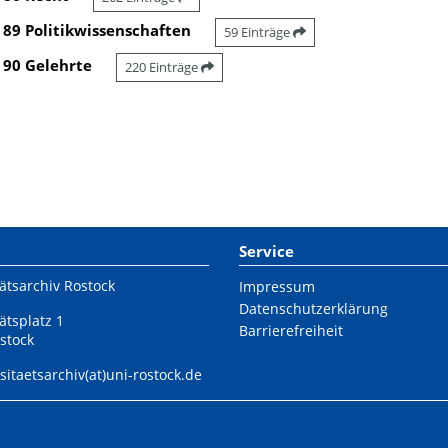
89 Politikwissenschaften
59 Einträge
90 Gelehrte
220 Einträge
Service
ätsarchiv Rostock
Impressum
Datenschutzerklärung
ätsplatz 1
Barrierefreiheit
stock
sitaetsarchiv(at)uni-rostock.de