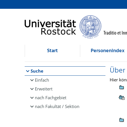
Browsen
direkt zum Inhalt
Start
Personenindex
Über
Suche
Hier kön
Einfach
Erweitert
nach Fachgebiet
nach Fakultät / Sektion