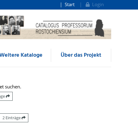
Start
Login
Weitere Kataloge
Über das Projekt
et suchen.
räge
2 Einträge