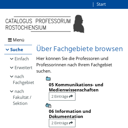
Browsen
Start
Login
direkt zum Inhalt
Menü
Über Fachgebiete browsen
Suche
Hier können Sie die Professoren und
Einfach
Professorinnen nach Ihrem Fachgebiet
Erweitert
suchen.
nach
Fachgebiet
05 Kommunikations- und
Medienwissenschaften
nach
2 Einträge
Fakultät /
Sektion
06 Information und
Dokumentation
2 Einträge