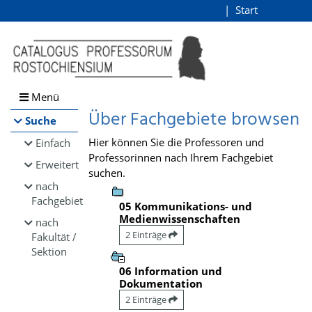
Browsen
Start
Login
direkt zum Inhalt
Menü
Über Fachgebiete browsen
Suche
Hier können Sie die Professoren und
Einfach
Professorinnen nach Ihrem Fachgebiet
Erweitert
suchen.
nach
Fachgebiet
05 Kommunikations- und
Medienwissenschaften
nach
2 Einträge
Fakultät /
Sektion
06 Information und
Dokumentation
2 Einträge