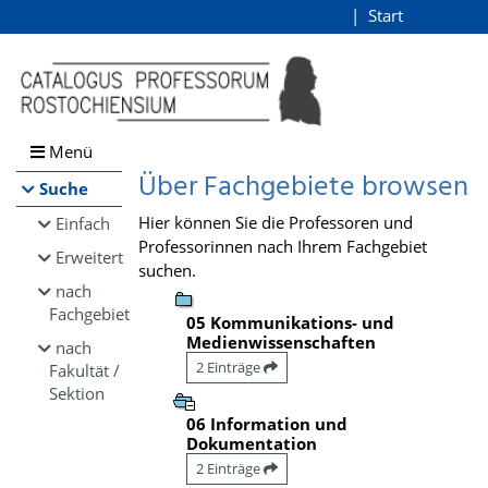
Browsen
Start
Login
direkt zum Inhalt
Menü
Über Fachgebiete browsen
Suche
Hier können Sie die Professoren und
Einfach
Professorinnen nach Ihrem Fachgebiet
Erweitert
suchen.
nach
Fachgebiet
05 Kommunikations- und
Medienwissenschaften
nach
2 Einträge
Fakultät /
Sektion
06 Information und
Dokumentation
2 Einträge