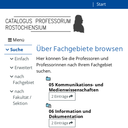
Browsen
Start
Login
direkt zum Inhalt
Menü
Über Fachgebiete browsen
Suche
Hier können Sie die Professoren und
Einfach
Professorinnen nach Ihrem Fachgebiet
Erweitert
suchen.
nach
Fachgebiet
05 Kommunikations- und
Medienwissenschaften
nach
2 Einträge
Fakultät /
Sektion
06 Information und
Dokumentation
2 Einträge