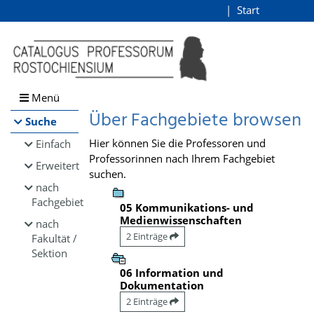
Browsen
Start
Login
direkt zum Inhalt
Menü
Über Fachgebiete browsen
Suche
Hier können Sie die Professoren und
Einfach
Professorinnen nach Ihrem Fachgebiet
Erweitert
suchen.
nach
Fachgebiet
05 Kommunikations- und
Medienwissenschaften
nach
2 Einträge
Fakultät /
Sektion
06 Information und
Dokumentation
2 Einträge