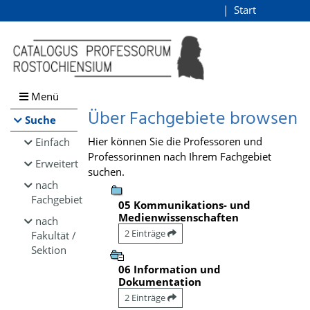
Browsen
Start
Login
direkt zum Inhalt
Menü
Über Fachgebiete browsen
Suche
Hier können Sie die Professoren und
Einfach
Professorinnen nach Ihrem Fachgebiet
Erweitert
suchen.
nach
Fachgebiet
05 Kommunikations- und
Medienwissenschaften
nach
2 Einträge
Fakultät /
Sektion
06 Information und
Dokumentation
2 Einträge