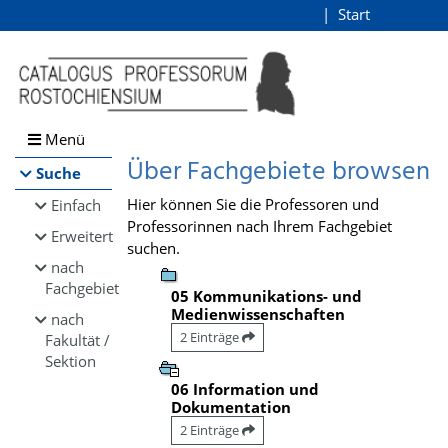
Browsen
Start
Login
direkt zum Inhalt
Menü
Über Fachgebiete browsen
Suche
Hier können Sie die Professoren und
Einfach
Professorinnen nach Ihrem Fachgebiet
Erweitert
suchen.
nach
Fachgebiet
05 Kommunikations- und
Medienwissenschaften
nach
2 Einträge
Fakultät /
Sektion
06 Information und
Dokumentation
2 Einträge