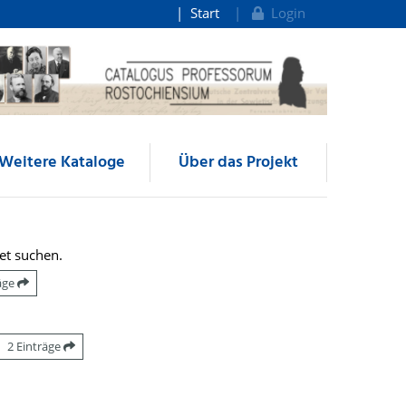
Start
Login
Weitere Kataloge
Über das Projekt
et suchen.
räge
2 Einträge