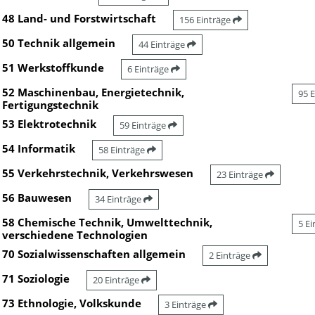
48 Land- und Forstwirtschaft
156 Einträge
50 Technik allgemein
44 Einträge
51 Werkstoffkunde
6 Einträge
52 Maschinenbau, Energietechnik,
95 
Fertigungstechnik
53 Elektrotechnik
59 Einträge
54 Informatik
58 Einträge
55 Verkehrstechnik, Verkehrswesen
23 Einträge
56 Bauwesen
34 Einträge
58 Chemische Technik, Umwelttechnik,
5 E
verschiedene Technologien
70 Sozialwissenschaften allgemein
2 Einträge
71 Soziologie
20 Einträge
73 Ethnologie, Volkskunde
3 Einträge