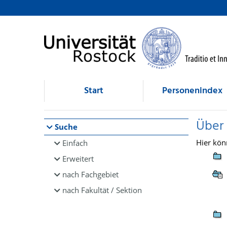
Browsen
direkt zum Inhalt
Start
Personenindex
Über
Suche
Hier kön
Einfach
Erweitert
nach Fachgebiet
nach Fakultät / Sektion