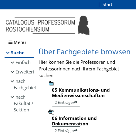
Browsen
Start
Login
direkt zum Inhalt
Menü
Über Fachgebiete browsen
Suche
Hier können Sie die Professoren und
Einfach
Professorinnen nach Ihrem Fachgebiet
Erweitert
suchen.
nach
Fachgebiet
05 Kommunikations- und
Medienwissenschaften
nach
2 Einträge
Fakultät /
Sektion
06 Information und
Dokumentation
2 Einträge