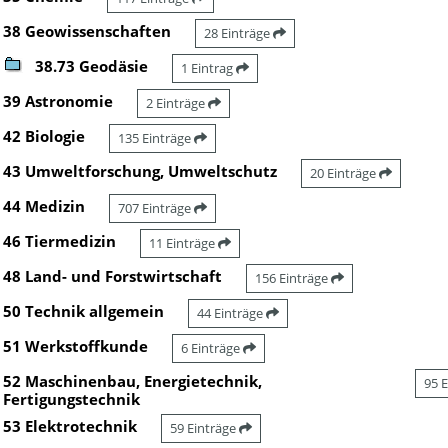
38 Geowissenschaften
28 Einträge
38.73 Geodäsie
1 Eintrag
39 Astronomie
2 Einträge
42 Biologie
135 Einträge
43 Umweltforschung, Umweltschutz
20 Einträge
44 Medizin
707 Einträge
46 Tiermedizin
11 Einträge
48 Land- und Forstwirtschaft
156 Einträge
50 Technik allgemein
44 Einträge
51 Werkstoffkunde
6 Einträge
52 Maschinenbau, Energietechnik,
95 
Fertigungstechnik
53 Elektrotechnik
59 Einträge