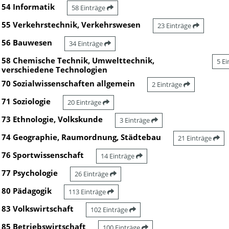
54 Informatik
58 Einträge
55 Verkehrstechnik, Verkehrswesen
23 Einträge
56 Bauwesen
34 Einträge
58 Chemische Technik, Umwelttechnik,
5 E
verschiedene Technologien
70 Sozialwissenschaften allgemein
2 Einträge
71 Soziologie
20 Einträge
73 Ethnologie, Volkskunde
3 Einträge
74 Geographie, Raumordnung, Städtebau
21 Einträge
76 Sportwissenschaft
14 Einträge
77 Psychologie
26 Einträge
80 Pädagogik
113 Einträge
83 Volkswirtschaft
102 Einträge
85 Betriebswirtschaft
100 Einträge