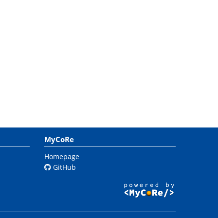
MyCoRe
Homepage
GitHub