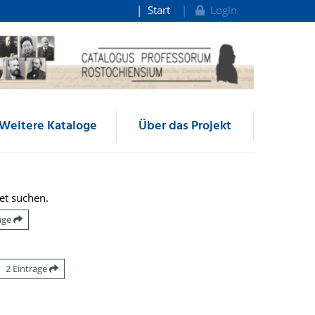
Start
Login
Weitere Kataloge
Über das Projekt
et suchen.
räge
2 Einträge