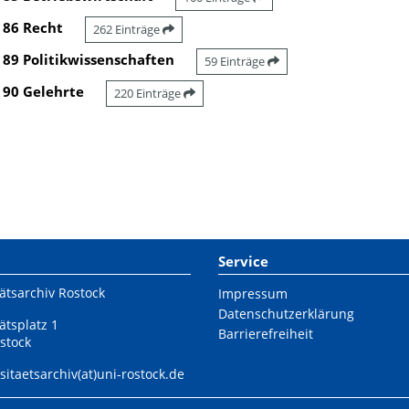
86 Recht
262 Einträge
89 Politikwissenschaften
59 Einträge
90 Gelehrte
220 Einträge
Service
ätsarchiv Rostock
Impressum
Datenschutzerklärung
ätsplatz 1
Barrierefreiheit
stock
sitaetsarchiv(at)uni-rostock.de