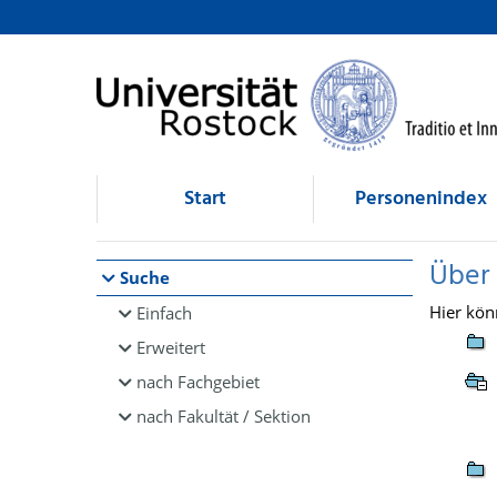
Browsen
direkt zum Inhalt
Start
Personenindex
Über
Suche
Hier kön
Einfach
Erweitert
nach Fachgebiet
nach Fakultät / Sektion