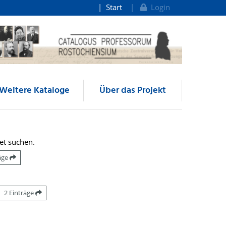
Start
Login
Weitere Kataloge
Über das Projekt
et suchen.
räge
2 Einträge