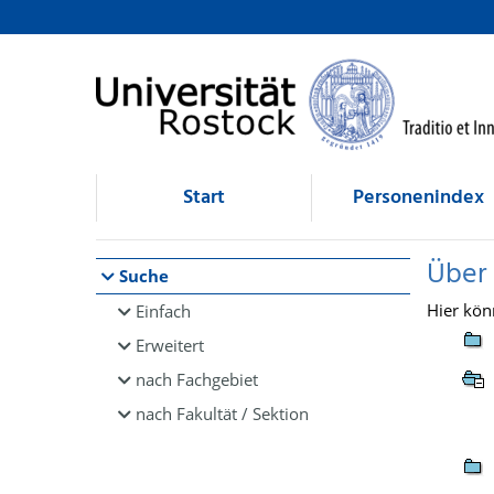
Browsen
direkt zum Inhalt
Start
Personenindex
Über
Suche
Hier kön
Einfach
Erweitert
nach Fachgebiet
nach Fakultät / Sektion