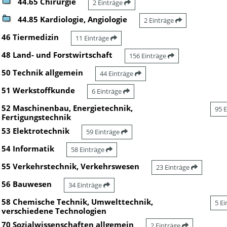
44.65 Chirurgie
2 Einträge
44.85 Kardiologie, Angiologie
2 Einträge
46 Tiermedizin
11 Einträge
48 Land- und Forstwirtschaft
156 Einträge
50 Technik allgemein
44 Einträge
51 Werkstoffkunde
6 Einträge
52 Maschinenbau, Energietechnik,
95 
Fertigungstechnik
53 Elektrotechnik
59 Einträge
54 Informatik
58 Einträge
55 Verkehrstechnik, Verkehrswesen
23 Einträge
56 Bauwesen
34 Einträge
58 Chemische Technik, Umwelttechnik,
5 E
verschiedene Technologien
70 Sozialwissenschaften allgemein
2 Einträge