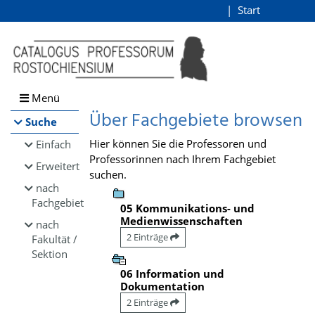
Browsen
Start
Login
direkt zum Inhalt
Menü
Über Fachgebiete browsen
Suche
Hier können Sie die Professoren und
Einfach
Professorinnen nach Ihrem Fachgebiet
Erweitert
suchen.
nach
Fachgebiet
05 Kommunikations- und
Medienwissenschaften
nach
2 Einträge
Fakultät /
Sektion
06 Information und
Dokumentation
2 Einträge