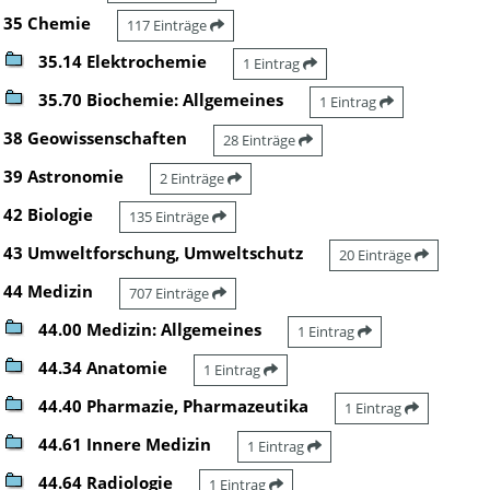
35 Chemie
117 Einträge
35.14 Elektrochemie
1 Eintrag
35.70 Biochemie: Allgemeines
1 Eintrag
38 Geowissenschaften
28 Einträge
39 Astronomie
2 Einträge
42 Biologie
135 Einträge
43 Umweltforschung, Umweltschutz
20 Einträge
44 Medizin
707 Einträge
44.00 Medizin: Allgemeines
1 Eintrag
44.34 Anatomie
1 Eintrag
44.40 Pharmazie, Pharmazeutika
1 Eintrag
44.61 Innere Medizin
1 Eintrag
44.64 Radiologie
1 Eintrag