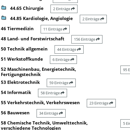
44.65 Chirurgie
2 Einträge
44.85 Kardiologie, Angiologie
2 Einträge
46 Tiermedizin
11 Einträge
48 Land- und Forstwirtschaft
156 Einträge
50 Technik allgemein
44 Einträge
51 Werkstoffkunde
6 Einträge
52 Maschinenbau, Energietechnik,
95 
Fertigungstechnik
53 Elektrotechnik
59 Einträge
54 Informatik
58 Einträge
55 Verkehrstechnik, Verkehrswesen
23 Einträge
56 Bauwesen
34 Einträge
58 Chemische Technik, Umwelttechnik,
5 E
verschiedene Technologien