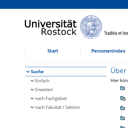
Browsen
direkt zum Inhalt
Start
Personenindex
Über
Suche
Hier kön
Einfach
Erweitert
nach Fachgebiet
nach Fakultät / Sektion