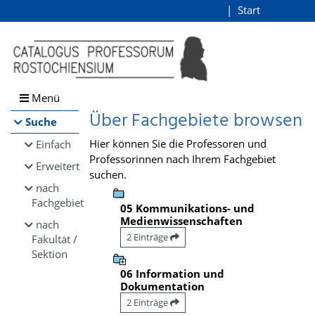
Browsen
Start
Login
direkt zum Inhalt
Menü
Über Fachgebiete browsen
Suche
Hier können Sie die Professoren und
Einfach
Professorinnen nach Ihrem Fachgebiet
Erweitert
suchen.
nach
Fachgebiet
05 Kommunikations- und
Medienwissenschaften
nach
2 Einträge
Fakultät /
Sektion
06 Information und
Dokumentation
2 Einträge