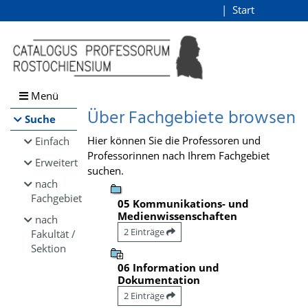
Browsen
Start
Login
direkt zum Inhalt
Menü
Über Fachgebiete browsen
Suche
Hier können Sie die Professoren und
Einfach
Professorinnen nach Ihrem Fachgebiet
Erweitert
suchen.
nach
Fachgebiet
05 Kommunikations- und
Medienwissenschaften
nach
2 Einträge
Fakultät /
Sektion
06 Information und
Dokumentation
2 Einträge