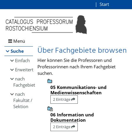
Browsen
Start
Login
direkt zum Inhalt
Menü
Über Fachgebiete browsen
Suche
Hier können Sie die Professoren und
Einfach
Professorinnen nach Ihrem Fachgebiet
Erweitert
suchen.
nach
Fachgebiet
05 Kommunikations- und
Medienwissenschaften
nach
2 Einträge
Fakultät /
Sektion
06 Information und
Dokumentation
2 Einträge