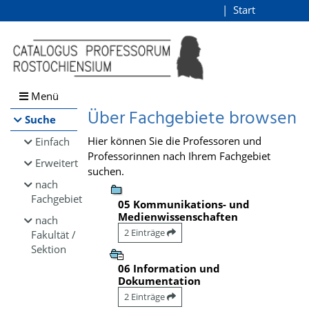
Browsen
Start
Login
direkt zum Inhalt
Menü
Über Fachgebiete browsen
Suche
Hier können Sie die Professoren und
Einfach
Professorinnen nach Ihrem Fachgebiet
Erweitert
suchen.
nach
Fachgebiet
05 Kommunikations- und
Medienwissenschaften
nach
2 Einträge
Fakultät /
Sektion
06 Information und
Dokumentation
2 Einträge