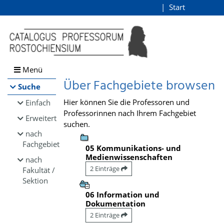
Browsen
Start
Login
direkt zum Inhalt
Menü
Über Fachgebiete browsen
Suche
Hier können Sie die Professoren und
Einfach
Professorinnen nach Ihrem Fachgebiet
Erweitert
suchen.
nach
Fachgebiet
05 Kommunikations- und
Medienwissenschaften
nach
2 Einträge
Fakultät /
Sektion
06 Information und
Dokumentation
2 Einträge