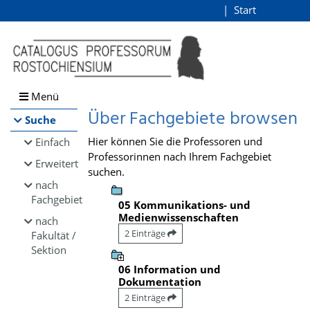
Browsen
Start
Login
direkt zum Inhalt
Menü
Über Fachgebiete browsen
Suche
Hier können Sie die Professoren und
Einfach
Professorinnen nach Ihrem Fachgebiet
Erweitert
suchen.
nach
Fachgebiet
05 Kommunikations- und
Medienwissenschaften
nach
2 Einträge
Fakultät /
Sektion
06 Information und
Dokumentation
2 Einträge