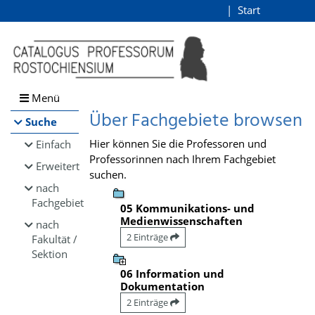
Browsen
Start
Login
direkt zum Inhalt
Menü
Über Fachgebiete browsen
Suche
Hier können Sie die Professoren und
Einfach
Professorinnen nach Ihrem Fachgebiet
Erweitert
suchen.
nach
Fachgebiet
05 Kommunikations- und
Medienwissenschaften
nach
2 Einträge
Fakultät /
Sektion
06 Information und
Dokumentation
2 Einträge