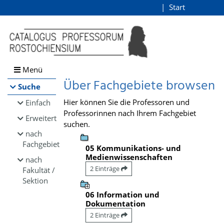
Browsen
Start
Login
direkt zum Inhalt
Menü
Über Fachgebiete browsen
Suche
Hier können Sie die Professoren und
Einfach
Professorinnen nach Ihrem Fachgebiet
Erweitert
suchen.
nach
Fachgebiet
05 Kommunikations- und
Medienwissenschaften
nach
2 Einträge
Fakultät /
Sektion
06 Information und
Dokumentation
2 Einträge