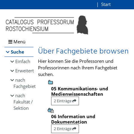
Browsen
Start
Login
direkt zum Inhalt
Menü
Über Fachgebiete browsen
Suche
Hier können Sie die Professoren und
Einfach
Professorinnen nach Ihrem Fachgebiet
Erweitert
suchen.
nach
Fachgebiet
05 Kommunikations- und
Medienwissenschaften
nach
2 Einträge
Fakultät /
Sektion
06 Information und
Dokumentation
2 Einträge