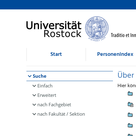
Browsen
direkt zum Inhalt
Start
Personenindex
Über
Suche
Hier kön
Einfach
Erweitert
nach Fachgebiet
nach Fakultät / Sektion