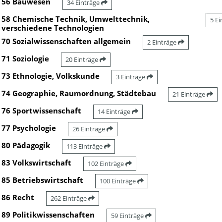
56 Bauwesen
34 Einträge
58 Chemische Technik, Umwelttechnik,
5 E
verschiedene Technologien
70 Sozialwissenschaften allgemein
2 Einträge
71 Soziologie
20 Einträge
73 Ethnologie, Volkskunde
3 Einträge
74 Geographie, Raumordnung, Städtebau
21 Einträge
76 Sportwissenschaft
14 Einträge
77 Psychologie
26 Einträge
80 Pädagogik
113 Einträge
83 Volkswirtschaft
102 Einträge
85 Betriebswirtschaft
100 Einträge
86 Recht
262 Einträge
89 Politikwissenschaften
59 Einträge