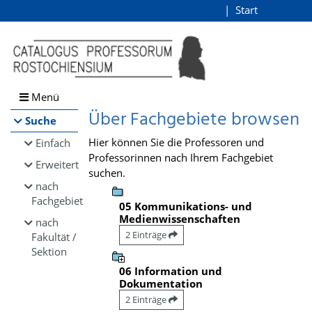
Browsen
Start
Login
direkt zum Inhalt
Menü
Über Fachgebiete browsen
Suche
Hier können Sie die Professoren und
Einfach
Professorinnen nach Ihrem Fachgebiet
Erweitert
suchen.
nach
Fachgebiet
05 Kommunikations- und
Medienwissenschaften
nach
2 Einträge
Fakultät /
Sektion
06 Information und
Dokumentation
2 Einträge