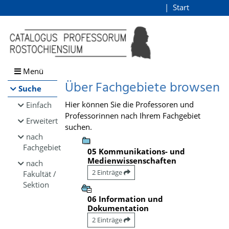
Browsen
Start
Login
direkt zum Inhalt
Menü
Über Fachgebiete browsen
Suche
Hier können Sie die Professoren und
Einfach
Professorinnen nach Ihrem Fachgebiet
Erweitert
suchen.
nach
Fachgebiet
05 Kommunikations- und
Medienwissenschaften
nach
2 Einträge
Fakultät /
Sektion
06 Information und
Dokumentation
2 Einträge