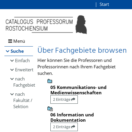
Browsen
Start
Login
direkt zum Inhalt
Menü
Über Fachgebiete browsen
Suche
Hier können Sie die Professoren und
Einfach
Professorinnen nach Ihrem Fachgebiet
Erweitert
suchen.
nach
Fachgebiet
05 Kommunikations- und
Medienwissenschaften
nach
2 Einträge
Fakultät /
Sektion
06 Information und
Dokumentation
2 Einträge