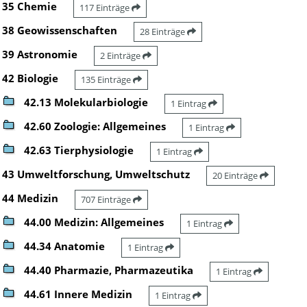
35 Chemie
117 Einträge
38 Geowissenschaften
28 Einträge
39 Astronomie
2 Einträge
42 Biologie
135 Einträge
42.13 Molekularbiologie
1 Eintrag
42.60 Zoologie: Allgemeines
1 Eintrag
42.63 Tierphysiologie
1 Eintrag
43 Umweltforschung, Umweltschutz
20 Einträge
44 Medizin
707 Einträge
44.00 Medizin: Allgemeines
1 Eintrag
44.34 Anatomie
1 Eintrag
44.40 Pharmazie, Pharmazeutika
1 Eintrag
44.61 Innere Medizin
1 Eintrag