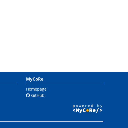
MyCoRe
Homepage
GitHub