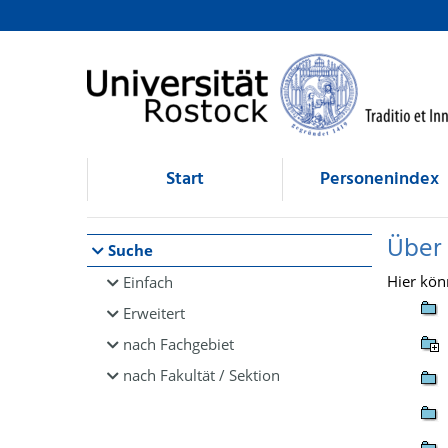
Browsen
direkt zum Inhalt
Start
Personenindex
Über
Suche
Hier kön
Einfach
Erweitert
nach Fachgebiet
nach Fakultät / Sektion