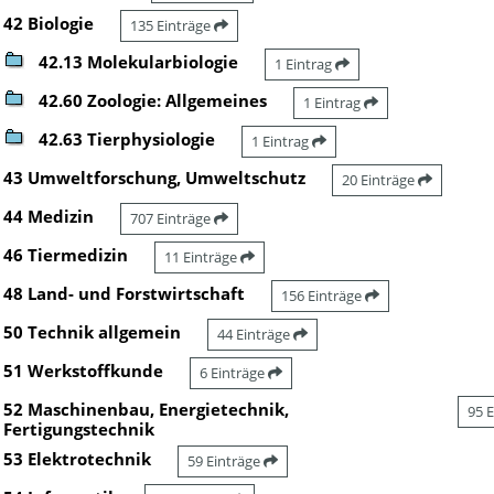
42 Biologie
135 Einträge
42.13 Molekularbiologie
1 Eintrag
42.60 Zoologie: Allgemeines
1 Eintrag
42.63 Tierphysiologie
1 Eintrag
43 Umweltforschung, Umweltschutz
20 Einträge
44 Medizin
707 Einträge
46 Tiermedizin
11 Einträge
48 Land- und Forstwirtschaft
156 Einträge
50 Technik allgemein
44 Einträge
51 Werkstoffkunde
6 Einträge
52 Maschinenbau, Energietechnik,
95 
Fertigungstechnik
53 Elektrotechnik
59 Einträge