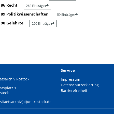
86 Recht
262 Einträge
89 Politikwissenschaften
59 Einträge
90 Gelehrte
220 Einträge
Service
ätsarchiv Rostock
Impressum
Datenschutzerklärung
ätsplatz 1
Barrierefreiheit
stock
sitaetsarchiv(at)uni-rostock.de