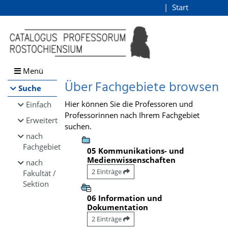
Browsen
Start
Login
direkt zum Inhalt
Menü
Über Fachgebiete browsen
Suche
Hier können Sie die Professoren und
Einfach
Professorinnen nach Ihrem Fachgebiet
Erweitert
suchen.
nach
Fachgebiet
05 Kommunikations- und
Medienwissenschaften
nach
2 Einträge
Fakultät /
Sektion
06 Information und
Dokumentation
2 Einträge