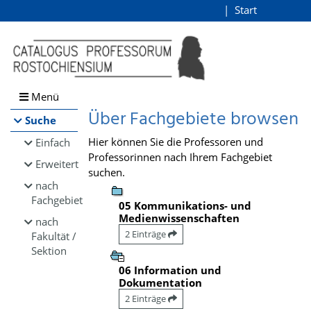
Browsen
Start
Login
direkt zum Inhalt
Menü
Über Fachgebiete browsen
Suche
Hier können Sie die Professoren und
Einfach
Professorinnen nach Ihrem Fachgebiet
Erweitert
suchen.
nach
Fachgebiet
05 Kommunikations- und
Medienwissenschaften
nach
2 Einträge
Fakultät /
Sektion
06 Information und
Dokumentation
2 Einträge