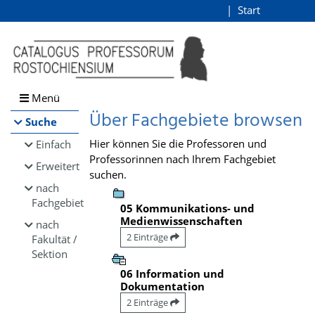
Browsen
Start
Login
direkt zum Inhalt
Menü
Über Fachgebiete browsen
Suche
Hier können Sie die Professoren und
Einfach
Professorinnen nach Ihrem Fachgebiet
Erweitert
suchen.
nach
Fachgebiet
05 Kommunikations- und
Medienwissenschaften
nach
2 Einträge
Fakultät /
Sektion
06 Information und
Dokumentation
2 Einträge