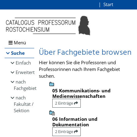
Browsen
Start
Login
direkt zum Inhalt
Menü
Über Fachgebiete browsen
Suche
Hier können Sie die Professoren und
Einfach
Professorinnen nach Ihrem Fachgebiet
Erweitert
suchen.
nach
Fachgebiet
05 Kommunikations- und
Medienwissenschaften
nach
2 Einträge
Fakultät /
Sektion
06 Information und
Dokumentation
2 Einträge