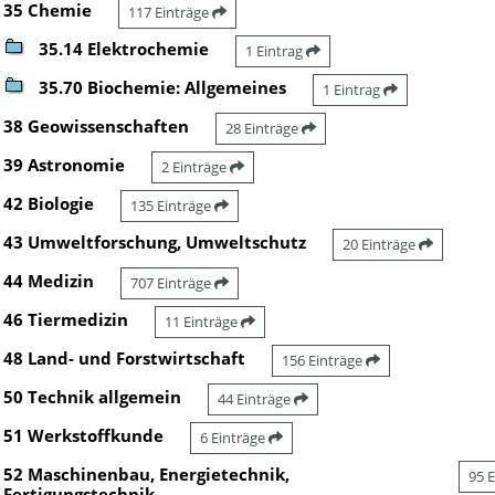
35 Chemie
117 Einträge
35.14 Elektrochemie
1 Eintrag
35.70 Biochemie: Allgemeines
1 Eintrag
38 Geowissenschaften
28 Einträge
39 Astronomie
2 Einträge
42 Biologie
135 Einträge
43 Umweltforschung, Umweltschutz
20 Einträge
44 Medizin
707 Einträge
46 Tiermedizin
11 Einträge
48 Land- und Forstwirtschaft
156 Einträge
50 Technik allgemein
44 Einträge
51 Werkstoffkunde
6 Einträge
52 Maschinenbau, Energietechnik,
95 
Fertigungstechnik