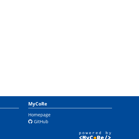
MyCoRe
Homepage
GitHub