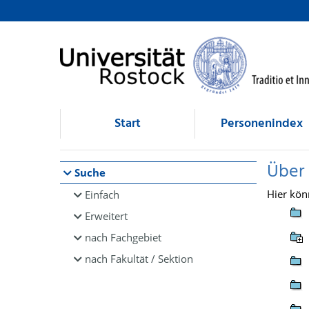
Browsen
direkt zum Inhalt
Start
Personenindex
Über
Suche
Hier kön
Einfach
Erweitert
nach Fachgebiet
nach Fakultät / Sektion